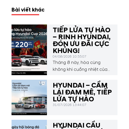
Bài viết khác
TIẾP LỬA TỰ HÀO
– RINH HYUNDAI,
ĐÓN ƯU ĐÃI CỰC
KHỦNG!
04/08/2026 10:55:07
Tháng 8 này, hòa cùng
không khí cuồng nhiệt của
Hyundai Asean Cup 2026,
Hyundai Thành Công Cầu
HYUNDAI – CẦM
Diễn mang đến chương
LÁI ĐAM MÊ, TIẾP
trình ưu đãi hấp dẫn dành
LỬA TỰ HÀO
cho Quý khách hàng.
31/07/2026 13:44:07
HYUNDAI CẦU