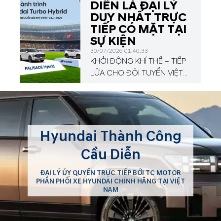
DIỄN LÀ ĐẠI LÝ
DUY NHẤT TRỰC
TIẾP CÓ MẶT TẠI
SỰ KIỆN
30/07/2026 01:40:33
KHỞI ĐỘNG KHÍ THẾ – TIẾP
LỬA CHO ĐỘI TUYỂN VIỆT
NAM TẠI HYUNDAI CUP
2026!
Hyundai Thành Công
Cầu Diễn
ĐẠI LÝ ỦY QUYỀN TRỰC TIẾP BỞI TC MOTOR
PHÂN PHỐI XE HYUNDAI CHÍNH HÃNG TẠI VIỆT
NAM