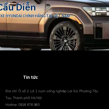
Cầu Diễn
 XE HYUNDAI CHÍNH HÃNG TẠI VIỆT NAM
Tin tức
Địa chỉ: Ô số 2, Lô 1 cụm công nghiệp Lai Xá, Phường Tây
Tựu, Thành phố Hà Nội
Hotline:
0918 676 983