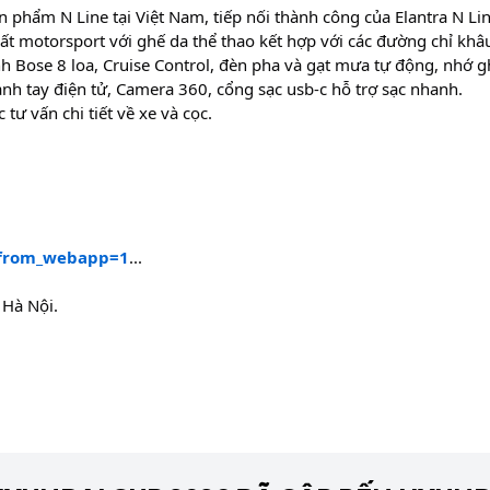
 phẩm N Line tại Việt Nam, tiếp nối thành công của Elantra N
Lin
ất motorsport với ghế da thể thao kết hợp với các đường chỉ khâ
 Bose 8 loa, Cruise Control, đèn pha và gạt mưa tự động, nhớ ghế 
nh tay điện tử, Camera 360, cổng sạc usb-c hỗ trợ sạc nhanh.
ư vấn chi tiết về xe và cọc.
_from_webapp=1
...
 Hà Nội.