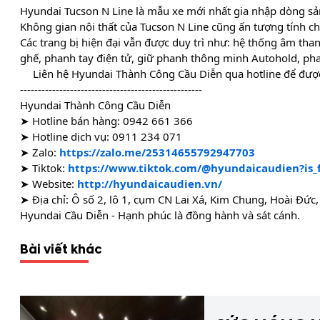
Hyundai Tucson N Line là mẫu xe mới nhất gia nhập dòng sản
Không gian nội thất của Tucson N Line cũng ấn tượng tính ch
Các trang bị hiện đại vẫn được duy trì như: hệ thống âm thanh
ghế, phanh tay điện tử, giữ phanh thông minh Autohold, pha
Liên hệ Hyundai Thành Công Cầu Diễn qua hotline để được t
---------------------------------------------------
Hyundai Thành Công Cầu Diễn
➤ Hotline bán hàng:
0942 661 366
➤ Hotline dịch vụ:
0911 234 071
➤ Zalo:
https://zalo.me/25314655792947703
➤ Tiktok:
https://www.tiktok.com/@hyundaicaudien?is
➤ Website:
http://hyundaicaudien.vn/
➤ Địa chỉ: Ô số 2, lô 1, cụm CN Lai Xá, Kim Chung, Hoài Đức,
Hyundai Cầu Diễn - Hạnh phúc là đồng hành và sát cánh.
Bài viết khác