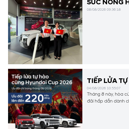
SỨC NÓNG H
08/08/2026 09:36:18
TIẾP LỬA TỰ
04/08/2026 10:55:07
Tháng 8 này, hòa c
đãi hấp dẫn dành c