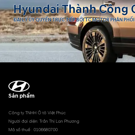
Hyundai Thành Công 
ĐẠI LÝ ỦY QUYỀN TRỰC TIẾP BỞI TC MOTOR PHÂN PHỐI
Sản phẩm
Công ty TNHH Ô tô Việt Phúc
Người đại diện: Trần Thị Lan Phương
Mã số thuế : 0106680700