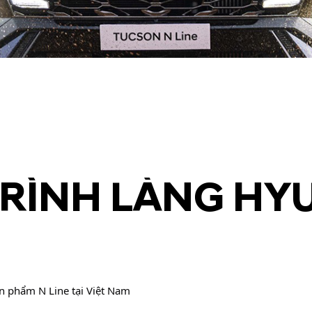
TRÌNH LÀNG HY
n phẩm N Line tại Việt Nam