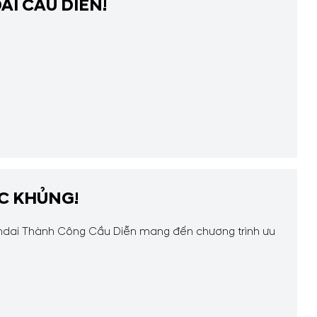
I CẦU DIỄN!
ỰC KHỦNG!
undai Thành Công Cầu Diễn mang đến chương trình ưu