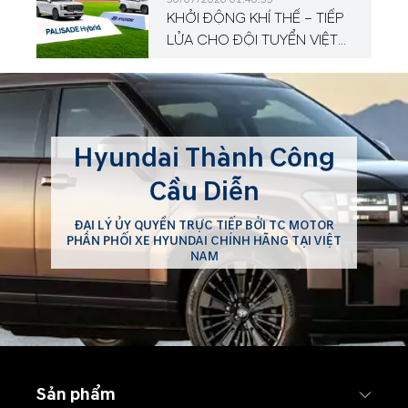
KHỞI ĐỘNG KHÍ THẾ – TIẾP
LỬA CHO ĐỘI TUYỂN VIỆT
NAM TẠI HYUNDAI CUP
2026!
Hyundai Thành Công
Cầu Diễn
ĐẠI LÝ ỦY QUYỀN TRỰC TIẾP BỞI TC MOTOR
PHÂN PHỐI XE HYUNDAI CHÍNH HÃNG TẠI VIỆT
NAM
Sản phẩm