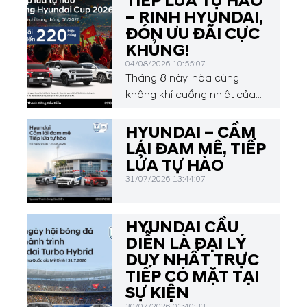
TIẾP LỬA TỰ HÀO
– RINH HYUNDAI,
ĐÓN ƯU ĐÃI CỰC
KHỦNG!
04/08/2026 10:55:07
Tháng 8 này, hòa cùng
không khí cuồng nhiệt của
Hyundai Asean Cup 2026,
Hyundai Thành Công Cầu
HYUNDAI – CẦM
Diễn mang đến chương
LÁI ĐAM MÊ, TIẾP
trình ưu đãi hấp dẫn dành
LỬA TỰ HÀO
cho Quý khách hàng.
31/07/2026 13:44:07
HYUNDAI CẦU
DIỄN LÀ ĐẠI LÝ
DUY NHẤT TRỰC
TIẾP CÓ MẶT TẠI
SỰ KIỆN
30/07/2026 01:40:33