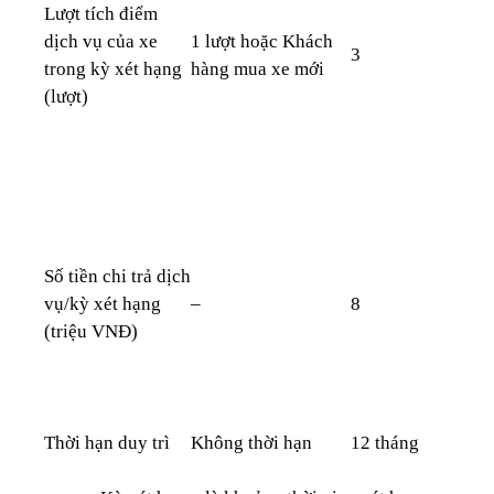
Lượt tích điểm
dịch vụ của xe
1 lượt hoặc Khách
3
trong kỳ xét hạng
hàng mua xe mới
(lượt)
Số tiền chi trả dịch
vụ/kỳ xét hạng
–
8
(triệu VNĐ)
Thời hạn duy trì
Không thời hạn
12 tháng
1