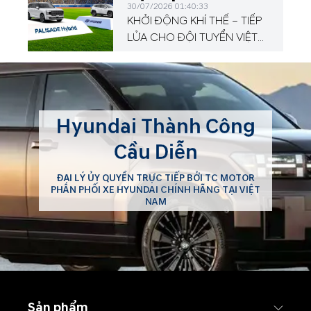
30/07/2026 01:40:33
KHỞI ĐỘNG KHÍ THẾ – TIẾP
LỬA CHO ĐỘI TUYỂN VIỆT
NAM TẠI HYUNDAI CUP
2026!
Hyundai Thành Công
Cầu Diễn
ĐẠI LÝ ỦY QUYỀN TRỰC TIẾP BỞI TC MOTOR
PHÂN PHỐI XE HYUNDAI CHÍNH HÃNG TẠI VIỆT
NAM
Sản phẩm