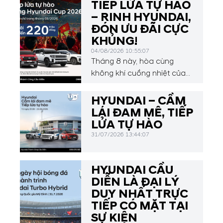
TIẾP LỬA TỰ HÀO
– RINH HYUNDAI,
ĐÓN ƯU ĐÃI CỰC
KHỦNG!
04/08/2026 10:55:07
Tháng 8 này, hòa cùng
không khí cuồng nhiệt của
Hyundai Asean Cup 2026,
Hyundai Thành Công Cầu
HYUNDAI – CẦM
Diễn mang đến chương
LÁI ĐAM MÊ, TIẾP
trình ưu đãi hấp dẫn dành
LỬA TỰ HÀO
cho Quý khách hàng.
31/07/2026 13:44:07
HYUNDAI CẦU
DIỄN LÀ ĐẠI LÝ
DUY NHẤT TRỰC
TIẾP CÓ MẶT TẠI
SỰ KIỆN