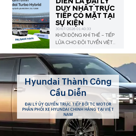
DIỄN LÀ ĐẠI LÝ
DUY NHẤT TRỰC
TIẾP CÓ MẶT TẠI
SỰ KIỆN
30/07/2026 01:40:33
KHỞI ĐỘNG KHÍ THẾ – TIẾP
LỬA CHO ĐỘI TUYỂN VIỆT
NAM TẠI HYUNDAI CUP
2026!
Hyundai Thành Công
Cầu Diễn
ĐẠI LÝ ỦY QUYỀN TRỰC TIẾP BỞI TC MOTOR
PHÂN PHỐI XE HYUNDAI CHÍNH HÃNG TẠI VIỆT
NAM