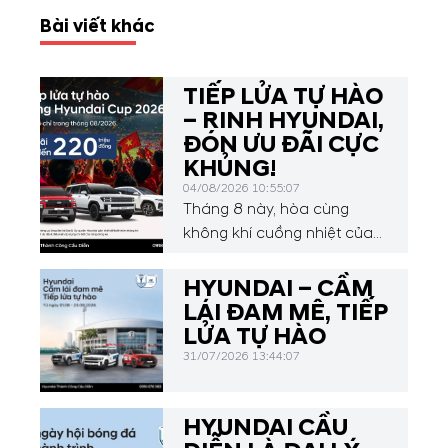
Bài viết khác
TIẾP LỬA TỰ HÀO
– RINH HYUNDAI,
ĐÓN ƯU ĐÃI CỰC
KHỦNG!
04/08/2026 10:55:07
Tháng 8 này, hòa cùng
không khí cuồng nhiệt của
Hyundai Asean Cup 2026,
Hyundai Thành Công Cầu
HYUNDAI – CẦM
Diễn mang đến chương
LÁI ĐAM MÊ, TIẾP
trình ưu đãi hấp dẫn dành
LỬA TỰ HÀO
cho Quý khách hàng.
31/07/2026 13:44:07
HYUNDAI CẦU