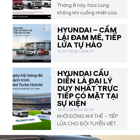
Tháng 8 này, hòa cùng
không khí cuồng nhiệt của
Hyundai Asean Cup 2026,
Hyundai Thành Công Cầu
HYUNDAI – CẦM
Diễn mang đến chương
LÁI ĐAM MÊ, TIẾP
trình ưu đãi hấp dẫn dành
LỬA TỰ HÀO
cho Quý khách hàng.
31/07/2026 13:44:07
HYUNDAI CẦU
DIỄN LÀ ĐẠI LÝ
DUY NHẤT TRỰC
TIẾP CÓ MẶT TẠI
SỰ KIỆN
30/07/2026 01:40:33
KHỞI ĐỘNG KHÍ THẾ – TIẾP
LỬA CHO ĐỘI TUYỂN VIỆT
NAM TẠI HYUNDAI CUP
2026!