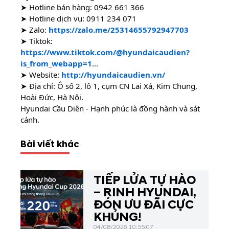
➤ Hotline bán hàng:
0942 661 366
➤ Hotline dịch vụ:
0911 234 071
➤ Zalo:
https://zalo.me/25314655792947703
➤ Tiktok:
https://www.tiktok.com/@hyundaicaudien?
is_from_webapp=1
...
➤ Website:
http://hyundaicaudien.vn/
➤ Địa chỉ: Ô số 2, lô 1, cụm CN Lai Xá, Kim Chung,
Hoài Đức, Hà Nội.
Hyundai Cầu Diễn - Hạnh phúc là đồng hành và sát
cánh.
Bài viết khác
TIẾP LỬA TỰ HÀO
– RINH HYUNDAI,
ĐÓN ƯU ĐÃI CỰC
KHỦNG!
04/08/2026 10:55:07