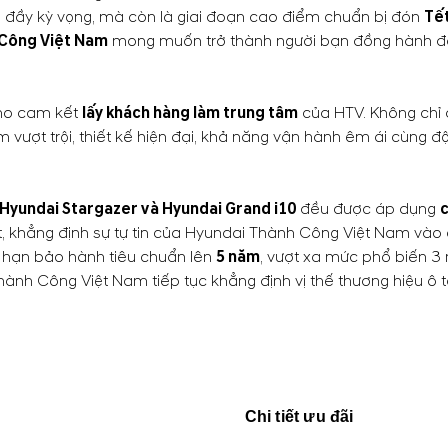
 đầy kỳ vọng, mà còn là giai đoạn cao điểm chuẩn bị đón
Tế
 Công Việt Nam
mong muốn trở thành người bạn đồng hành đán
cho cam kết
lấy khách hàng làm trung tâm
của HTV. Không chỉ 
vượt trội, thiết kế hiện đại, khả năng vận hành êm ái cùng đ
 Hyundai Stargazer và Hyundai Grand i10
đều được áp dụng
c
 bật, khẳng định sự tự tin của Hyundai Thành Công Việt Nam v
i hạn bảo hành tiêu chuẩn lên
5 năm
, vượt xa mức phổ biến 3 
hành Công Việt Nam tiếp tục khẳng định vị thế thương hiệu ô 
Chi tiết ưu đãi