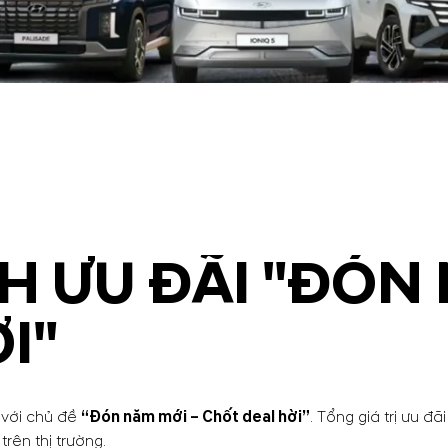
 ƯU ĐÃI "ĐÓN 
I"
 với chủ đề
“Đón năm mới – Chốt deal hời”
. Tổng giá trị ưu đãi
ên thị trường.