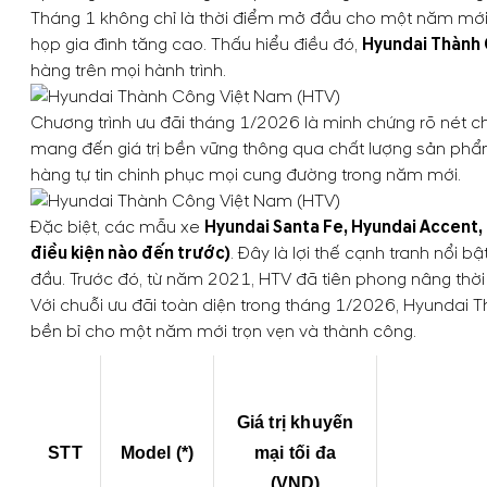
Tháng 1 không chỉ là thời điểm mở đầu cho một năm mới
họp gia đình tăng cao. Thấu hiểu điều đó,
Hyundai Thành
hàng trên mọi hành trình.
Chương trình ưu đãi tháng 1/2026 là minh chứng rõ nét 
mang đến giá trị bền vững thông qua chất lượng sản phẩm 
hàng tự tin chinh phục mọi cung đường trong năm mới.
Đặc biệt, các mẫu xe
Hyundai Santa Fe, Hyundai Accent,
điều kiện nào đến trước)
. Đây là lợi thế cạnh tranh nổi
đầu. Trước đó, từ năm 2021, HTV đã tiên phong nâng thờ
Với chuỗi ưu đãi toàn diện trong tháng 1/2026, Hyundai T
bền bỉ cho một năm mới trọn vẹn và thành công.
Giá trị khuyến
STT
Model (*)
mại tối đa
(VND)