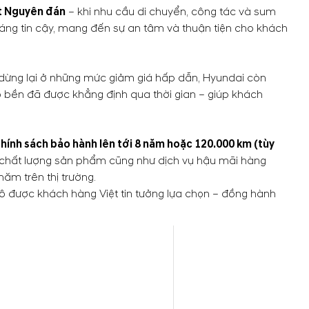
t Nguyên đán
– khi nhu cầu di chuyển, công tác và sum
g tin cậy, mang đến sự an tâm và thuận tiện cho khách
dừng lại ở những mức giảm giá hấp dẫn, Hyundai còn
ộ bền đã được khẳng định qua thời gian – giúp khách
hính sách bảo hành lên tới 8 năm hoặc 120.000 km (tùy
ào chất lượng sản phẩm cũng như dịch vụ hậu mãi hàng
năm trên thị trường.
tô được khách hàng Việt tin tưởng lựa chọn – đồng hành