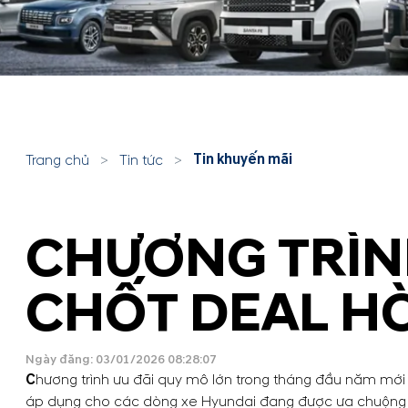
Tin khuyến mãi
Trang chủ
>
Tin tức
>
CHƯƠNG TRÌNH
CHỐT DEAL HỜ
Ngày đăng: 03/01/2026 08:28:07
C
hương trình ưu đãi quy mô lớn trong tháng đầu năm mới
áp dụng cho các dòng xe Hyundai đang được ưa chuộng tr