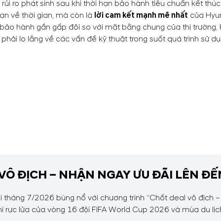
 rủi ro phát sinh sau khi thời hạn bảo hành tiêu chuẩn kết th
hạn về thời gian, mà còn là
lời cam kết mạnh mẽ nhất
của Hyun
 bảo hành gần gấp đôi so với mặt bằng chung của thị trường
ải lo lắng về các vấn đề kỹ thuật trong suốt quá trình sử dụ
VÔ ĐỊCH – NHẬN NGAY ƯU ĐÃI LÊN ĐẾ
tháng 7/2026 bùng nổ với chương trình “Chốt deal vô địch –
í rực lửa của vòng 16 đội FIFA World Cup 2026 và mùa du lị