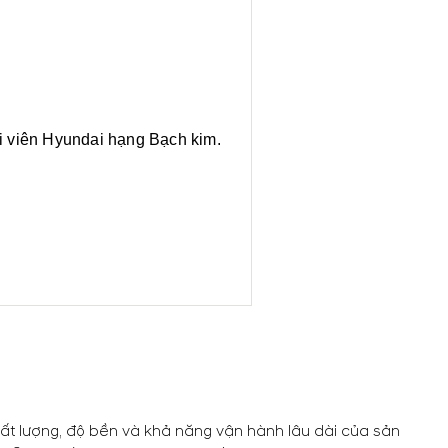
ội viên Hyundai hạng Bạch kim.
t lượng, độ bền và khả năng vận hành lâu dài của sản