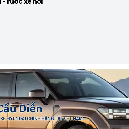
- rước xe hời
Cầu Diễn
 XE HYUNDAI CHÍNH HÃNG TẠI VIỆT NAM