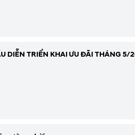
ccent, Creta, Tucson,...
 DIỄN TRIỂN KHAI ƯU ĐÃI THÁNG 5/20