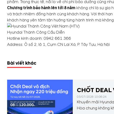
phẩm. Trong thực tế, nỗi lo về chi phí bảo dưỡng cũng như
C
hương trình bảo hành lên tới 8 năm
không chỉ là sự gia 
và trách nhiệm đồng hành cùng khách hàng. Với thời hạn
khách hàng yên tâm tận hưởng từng hành trình mà không ph
Hyundai Thành Công Cầu Diễn
Hotline kinh doanh:
0942 661 366
Address: Ô số 2, lô 1, Cụm CN Lai Xá, P. Tây Tựu, Hà Nội
Bài viết khác
CHỐT DEAL 
05/07/2026 10:06:24
Khuyến mãi Hyundai 
Hòa chung không kh