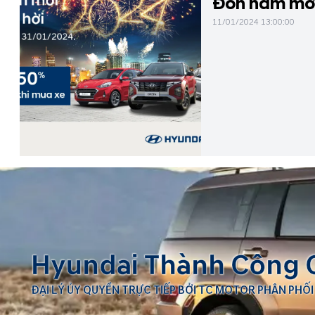
Đón năm mới 
11/01/2024 13:00:00
Hyundai Thành Công 
ĐẠI LÝ ỦY QUYỀN TRỰC TIẾP BỞI TC MOTOR PHÂN PHỐI