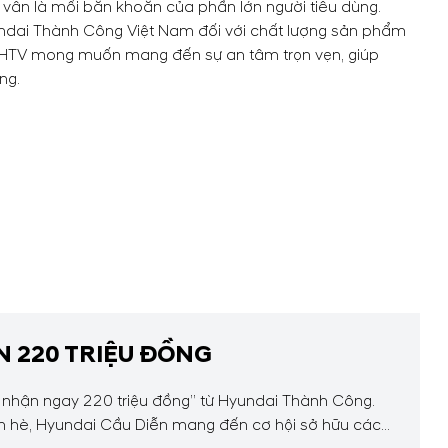
úc vẫn là mối băn khoăn của phần lớn người tiêu dùng.
dai Thành Công Việt Nam đối với chất lượng sản phẩm
, HTV mong muốn mang đến sự an tâm trọn vẹn, giúp
ng.
N 220 TRIỆU ĐỒNG
 nhận ngay 220 triệu đồng” từ Hyundai Thành Công.
ch hè, Hyundai Cầu Diễn mang đến cơ hội sở hữu các