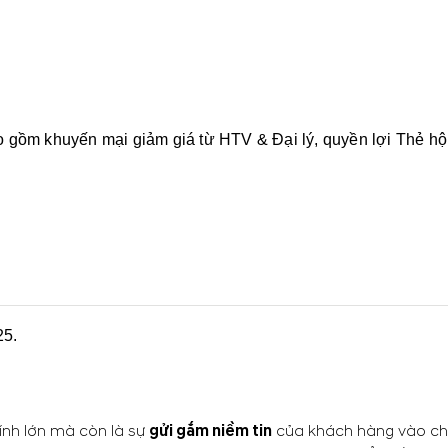
ao gồm khuyến mại giảm giá từ HTV & Đại lý, quyền lợi Thẻ h
25.
ính lớn mà còn là sự
gửi gắm niềm tin
của khách hàng vào chấ