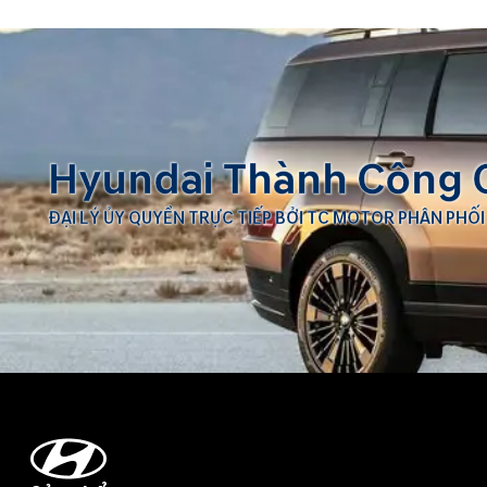
Hyundai Thành Công 
ĐẠI LÝ ỦY QUYỀN TRỰC TIẾP BỞI TC MOTOR PHÂN PHỐI