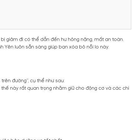
t bị giảm đi có thể dẫn đến hư hỏng nặng, mất an toàn.
h Yên luôn sẵn sàng giúp bạn xóa bỏ nỗi lo này.
 trên đường”, cụ thể như sau:
thay thế này rất quan trọng nhằm giữ cho động cơ và các chi