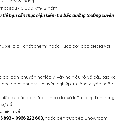
000 km/ 3 tháng
 nhất sau 40.000 km/ 2 năm
ấu thì bạn cần thực hiện kiểm tra bảo dưỡng thường xuyên
ủ xe là bị “chặt chém” hoặc “luộc đồ” đặc biệt là với
 bài bản, chuyên nghiệp vì vậy họ hiểu rõ về cấu tạo xe
ng cách phục vụ chuyên nghiệp, thường xuyên nhắc
iếc xe của bạn được theo dõi và luôn trong tình trạng
sự cố.
c niêm yết.
3 893
–
0966 222 603
,
hoặc đến trực tiếp Showroom