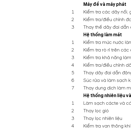
Máy đề và máy phát
1
Kiểm tra các dây nối,
2
Kiểm tra/điều chỉnh đ
3
Thay thế dây đai dẫn
Hệ thống làm mát
1
Kiểm tra mức nước là
2
Kiểm tra rò rỉ trên cá
3
Kiểm tra khả năng làm
4
Kiểm tra/điều chỉnh d
5
Thay dây đai dẫn động
6
Súc rửa và làm sạch k
7
Thay dung dịch làm m
Hệ thống nhiên liệu và
1
Làm sạch cácte và các
2
Thay lọc gió
3
Thay lọc nhiên liệu
4
Kiểm tra van thông khí