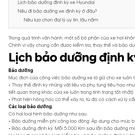
Lịch bảo dưỡng định kỳ xe Hyundai
Nêu đi bảo dưỡng xe định kỳ ở đâu?
Nêu lựa chọn đại lý uy tín, lâu năm
Trong quá trình vận hành, một số bộ phận của xe hơi khôn
Chính vì vậy chúng cần được kiểm tra, thay thế và bảo dư
Lịch bảo dưỡng định k
Bảo dưỡng
Mục đích của công việc bảo dưỡng xe là giữ cho xe luôn tr
• Thay thế định kỳ những vật liệu và phụ tùng tiêu hao như 
tiết quan trọng khác của xe luôn trong tình trạng tốt nhất).
• Phát hiện hỏng hóc có thể xảy ra, từ đó có cách xử lý cần
Các loại bảo dưỡng
Có hai loại hình bảo dưỡng như sau:
• Bảo dưỡng miễn phí công lao động: Áp dụng cho mức b
• Bảo dưỡng định kỳ: Mỗi 5.000 Km sau lần bảo dưỡng mi