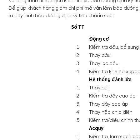
Vui lòng tham khảo Lịch kiểm tra và bảo dưỡng định kỳ t
Để giúp khách hàng giảm chi phí mà vẫn làm bảo dưỡng 
ra quy trình bảo dưỡng định kỳ tiêu chuẩn sau:
Số TT
Động cơ
1
Kiểm tra dầu, bổ sung
2
Thay dầu
3
Thay lọc dầu
4
Kiểm tra khe hở xupap,
Hệ thống đánh lửa
1
Thay buji
2
Kiểm tra dây cao áp
3
Thay dây cao áp
4
Thay nắp chia điện
5
Kiểm tra/điều chỉnh th
Acquy
1
Kiểm tra, làm sạch cá