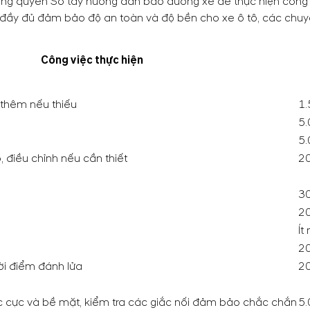
rong quyển Sổ tay hướng dẫn bảo dưỡng xe để thực hiện công 
đầy đủ đảm bảo độ an toàn và độ bền cho xe ô tô, các chuyê
Công việc thực hiện
 thêm nếu thiếu
1.
5.
5.
 điều chỉnh nếu cần thiết
20
30
20
Ít
20
ời điểm đánh lửa
20
c cực và bề mặt, kiểm tra các giắc nối đảm bảo chắc chắn
5.