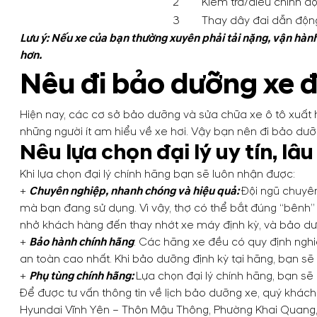
2
Kiểm tra/điều chỉnh độ
3
Thay dây đai dẫn động 
Lưu ý: Nếu xe của bạn thường xuyên phải tải nặng, vận hành 
hơn.
Nêu đi bảo dưỡng xe đ
Hiện nay, các cơ sở bảo dưỡng và sửa chữa xe ô tô xuất hi
những người ít am hiểu về xe hơi. Vậy bạn nên đi bảo dư
Nêu lựa chọn đại lý uy tín, lâ
Khi lựa chọn đại lý chính hãng bạn sẽ luôn nhận được:
+
Chuyên nghiệp, nhanh chóng và hiệu quả:
Đội ngũ chuyên
mà bạn đang sử dụng. Vì vậy, thợ có thể bắt đúng “bênh” 
nhở khách hàng đến thay nhớt xe máy định kỳ, và bảo d
+
Bảo hành chính hãng
: Các hãng xe đều có quy định nghi
an toàn cao nhất. Khi bảo dưỡng định kỳ tại hãng, bạn 
+
Phụ tùng chính hãng:
Lựa chọn đại lý chính hãng, bạn sẽ
Để được tư vấn thông tin về lịch bảo dưỡng xe, quý khách
Hyundai Vĩnh Yên – Thôn Mậu Thông, Phường Khai Quang, 