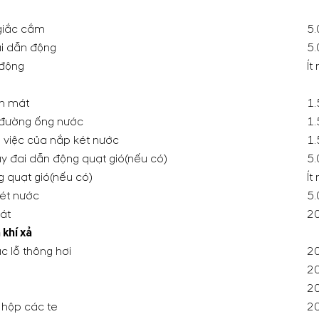
 giắc cắm
5.
ai dẫn động
5.
 động
Ít
m mát
1.
c đường ống nước
1.
 việc của nắp két nước
1.
ây đai dẫn động quạt gió(nếu có)
5.
 quạt gió(nếu có)
Ít
ét nước
5.
át
20
 khí xả
 lỗ thông hơi
20
20
20
 hộp các te
20