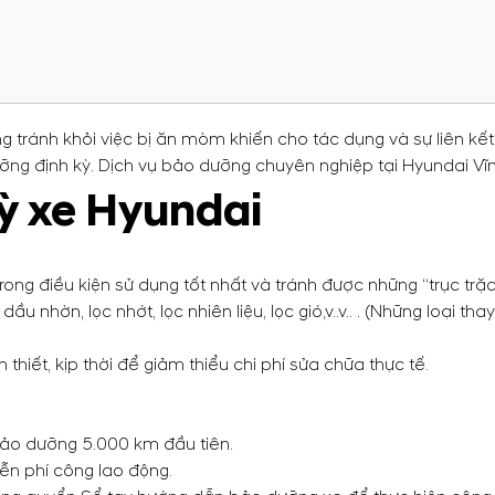
g tránh khỏi việc bị ăn mòm khiến cho tác dụng và sự liên kế
ỡng định kỳ. Dịch vụ bảo dưỡng chuyên nghiệp tại Hyundai Vĩn
ỳ xe Hyundai
ong điều kiện sử dụng tốt nhất và tránh được những “trục trặc
dầu nhờn, lọc nhớt, lọc nhiên liệu, lọc gió,v..v.. . (Những loại 
 thiết, kịp thời để giảm thiểu chi phí sửa chữa thực tế.
ảo dưỡng 5.000 km đầu tiên.
ễn phí công lao động.