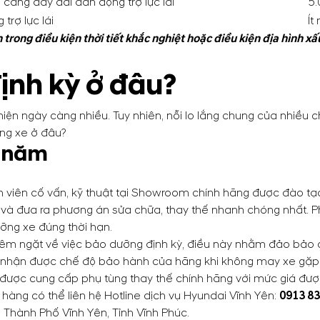
 căng dây đai dẫn động trợ lực lái
5.
trợ lực lái
Ít
trong điều kiện thời tiết khắc nghiệt hoặc điều kiện địa hình x
ịnh kỳ ở đâu?
ện ngày càng nhiều. Tuy nhiên, nỗi lo lắng chung của nhiều ch
ỡng xe ở đâu?
u năm
 viên cố vấn, kỹ thuật tại Showroom chính hãng được đào tạo
và đưa ra phương án sửa chữa, thay thế nhanh chóng nhất. Pho
ưỡng xe đúng thời hạn.
êm ngặt về việc bảo dưỡng định kỳ, điều này nhằm đảo bảo ch
sẽ nhận được chế độ bảo hành của hãng khi không may xe gặp 
 được cung cấp phụ tùng thay thế chính hãng với mức giá đượ
 hàng có thể liên hệ Hotline dịch vụ Hyundai Vĩnh Yên:
0913 83
Thành Phố Vĩnh Yên, Tỉnh Vĩnh Phúc.