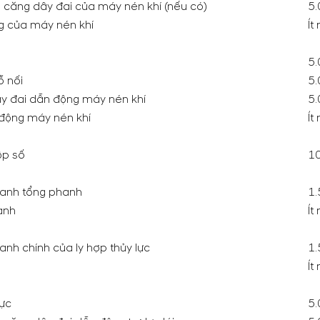
ộ căng dây đai của máy nén khí (nếu có)
5.
g của máy nén khí
Ít
5.
ỗ nối
5.
ây đai dẫn động máy nén khí
5.
 động máy nén khí
Ít
ộp số
10
lanh tổng phanh
1.
anh
Ít
anh chính của ly hợp thủy lực
1.
Ít
lực
5.