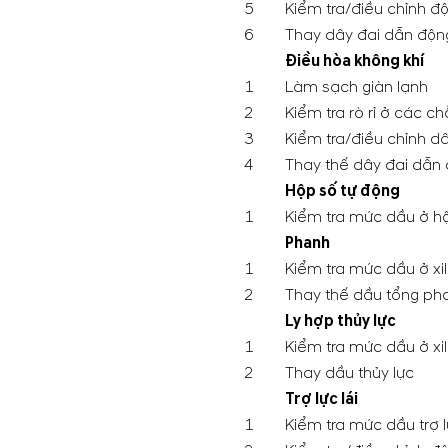
5
Kiểm tra/điều chỉnh đ
6
Thay dây đai dẫn độn
Điều hòa không khí
1
Làm sạch giàn lạnh
2
Kiểm tra rò rỉ ở các ch
3
Kiểm tra/điều chỉnh d
4
Thay thế dây đai dẫn
Hộp số tự động
1
Kiểm tra mức dầu ở h
Phanh
1
Kiểm tra mức dầu ở xi
2
Thay thế dầu tổng ph
Ly hợp thủy lực
1
Kiểm tra mức dầu ở xil
2
Thay dầu thủy lực
Trợ lực lái
1
Kiểm tra mức dầu trợ 