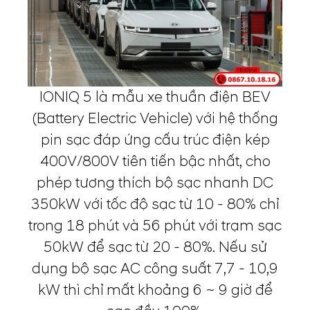
IONIQ 5 là mẫu xe thuần điện BEV
(Battery Electric Vehicle) với hệ thống
pin sạc đáp ứng cấu trúc điện kép
400V/800V tiên tiến bậc nhất, cho
phép tương thích bộ sạc nhanh DC
350kW với tốc độ sạc từ 10 - 80% chỉ
trong 18 phút và 56 phút với trạm sạc
50kW để sạc từ 20 - 80%. Nếu sử
dụng bộ sạc AC công suất 7,7 - 10,9
kW thì chỉ mất khoảng 6 ~ 9 giờ để