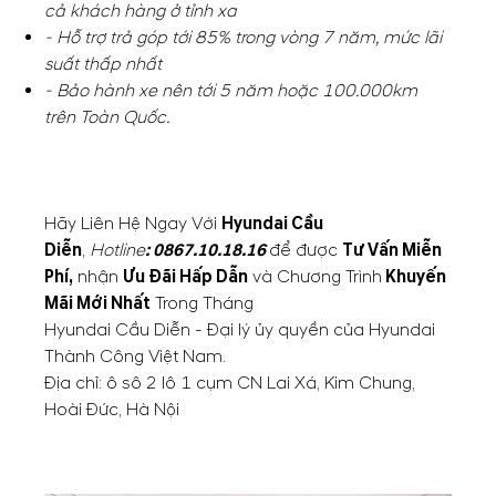
cả khách hàng ở tỉnh xa
- Hỗ trợ trả góp tới 85% trong vòng 7 năm, mức lãi
suất thấp nhất
- Bảo hành xe nên tới 5 năm hoặc 100.000km
trên Toàn Quốc.
Hãy Liên Hệ Ngay Với
Hyundai Cầu
Diễn
,
Hotline
:
0867.10.18.16
để được
Tư Vấn Miễn
Phí,
nhận
Ưu Đãi Hấp Dẫn
và Chương Trình
Khuyến
Mãi Mới Nhất
Trong Tháng
Hyundai Cầu Diễn - Đại lý ủy quyền của Hyundai
Thành Công Việt Nam.
Địa chỉ: ô sô 2 lô 1 cụm CN Lai Xá, Kim Chung,
Hoài Đức, Hà Nội