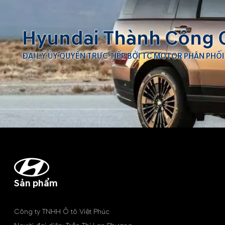
Hyundai Thành Công 
ĐẠI LÝ ỦY QUYỀN TRỰC TIẾP BỞI TC MOTOR PHÂN PHỐI
Sản phẩm
Công ty TNHH Ô tô Việt Phúc