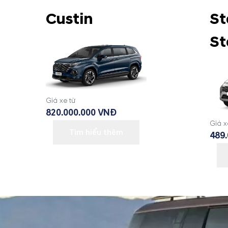
Custin
St
St
Giá xe từ
820.000.000 VNĐ
Giá x
Tìm hiểu thêm
489