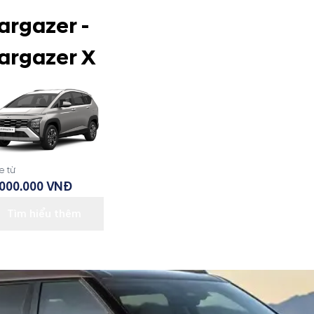
argazer -
argazer X
e từ
.000.000 VNĐ
Tìm hiểu thêm