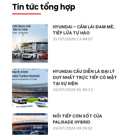
Tin tức tổng hợp
HYUNDAI – CẦM LÁI ĐAM MÊ,
TIẾP LỬA TỰ HÀO
31/07/2026 13:44:07
HYUNDAI CẦU DIỄN LÀ ĐẠI LÝ
DUY NHẤT TRỰC TIẾP CÓ MẶT
TẠI SỰ KIỆN
30/07/2026 01:40:33
NỐI TIẾP CƠN SỐT CỦA
PALISADE HYBRID
29/07/2026 09:26:01