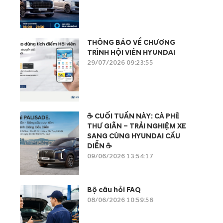
THÔNG BÁO VỀ CHƯƠNG
TRÌNH HỘI VIÊN HYUNDAI
29/07/2026 09:23:55
☕ CUỐI TUẦN NÀY: CÀ PHÊ
THƯ GIÃN – TRẢI NGHIỆM XE
SANG CÙNG HYUNDAI CẦU
DIỄN ☕
09/06/2026 13:54:17
Bộ câu hỏi FAQ
08/06/2026 10:59:56