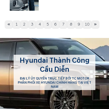
1
2
3
4
5
6
7
8
9
10
Hyundai Thành Công
Cầu Diễn
ĐẠI LÝ ỦY QUYỀN TRỰC TIẾP BỞI TC MOTOR
PHÂN PHỐI XE HYUNDAI CHÍNH HÃNG TẠI VIỆT
NAM