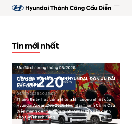
Hyundai Thành Công Cầu Diễn
Tin mới nhất
TIẾP LỬA TỰ HÀO – RINH HYUNDAI, ĐÓN ƯU ĐÃI
CỰC KHỦNG!
04/08/2026 10:55:07
Tháng 8 này, hòa cùng không khí cuồng nhiệt của
Hyundai Asean Cup 2026, Hyundai Thành Công Cầu
Diễn mang đến chương trình ưu đãi hấp dẫn dành
cho Quý khách hàng.