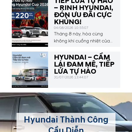
TIẾP LỬA TỰ HÀO
– RINH HYUNDAI,
ĐÓN ƯU ĐÃI CỰC
KHỦNG!
04/08/2026 10:55:07
Tháng 8 này, hòa cùng
không khí cuồng nhiệt của
Hyundai Asean Cup 2026,
Hyundai Thành Công Cầu
HYUNDAI – CẦM
Diễn mang đến chương
LÁI ĐAM MÊ, TIẾP
trình ưu đãi hấp dẫn dành
LỬA TỰ HÀO
cho Quý khách hàng.
31/07/2026 13:44:07
Hyundai Thành Công
Cầu Diễn