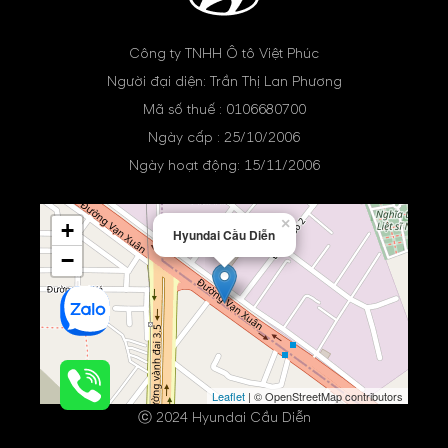
Công ty TNHH Ô tô Việt Phúc
Người đại diện: Trần Thị Lan Phương
Mã số thuế : 0106680700
Ngày cấp : 25/10/2006
Ngày hoạt động: 15/11/2006
×
+
Hyundai Cầu Diễn
−
Leaflet
| © OpenStreetMap contributors
ⓒ 2024 Hyundai Cầu Diễn