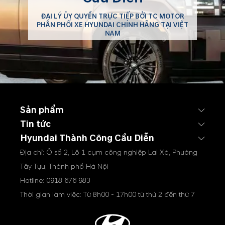
ĐẠI LÝ ỦY QUYỀN TRỰC TIẾP BỞI TC MOTOR
PHÂN PHỐI XE HYUNDAI CHÍNH HÃNG TẠI VIỆT
NAM
Sản phẩm
Tin tức
Hyundai Thành Công Cầu Diễn
Địa chỉ: Ô số 2, Lô 1 cụm công nghiệp Lai Xá, Phường
Tây Tựu, Thành phố Hà Nội
Hotline:
0918 676 983
Thời gian làm việc: Từ 8h00 - 17h00 từ thứ 2 đến thứ 7