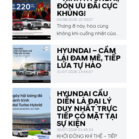
ĐÓN ƯU ĐÃI CỰC
KHỦNG!
04/08/2026 10:55:07
Tháng 8 này, hòa cùng
không khí cuồng nhiệt của
Hyundai Asean Cup 2026,
Hyundai Thành Công Cầu
HYUNDAI – CẦM
Diễn mang đến chương
LÁI ĐAM MÊ, TIẾP
trình ưu đãi hấp dẫn dành
LỬA TỰ HÀO
cho Quý khách hàng.
31/07/2026 13:44:07
HYUNDAI CẦU
DIỄN LÀ ĐẠI LÝ
DUY NHẤT TRỰC
TIẾP CÓ MẶT TẠI
SỰ KIỆN
30/07/2026 01:40:33
KHỞI ĐỘNG KHÍ THẾ – TIẾP