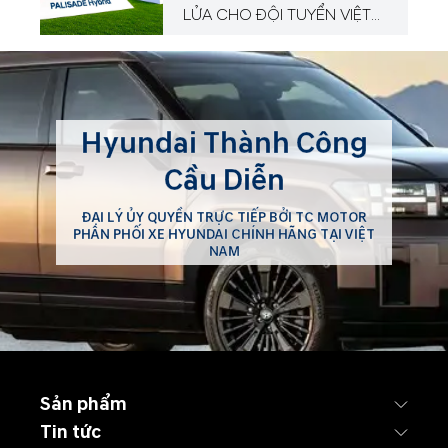
LỬA CHO ĐỘI TUYỂN VIỆT
NAM TẠI HYUNDAI CUP
2026!
Hyundai Thành Công
Cầu Diễn
ĐẠI LÝ ỦY QUYỀN TRỰC TIẾP BỞI TC MOTOR
PHÂN PHỐI XE HYUNDAI CHÍNH HÃNG TẠI VIỆT
NAM
Sản phẩm
Tin tức