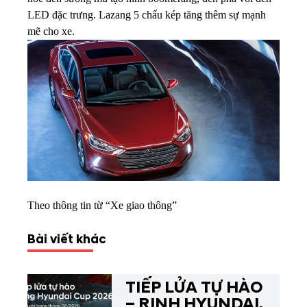
LED đặc trưng. Lazang 5 chấu kép tăng thêm sự mạnh
mẽ cho xe.
Theo thông tin từ “Xe giao thông”
Bài viết khác
TIẾP LỬA TỰ HÀO
– RINH HYUNDAI,