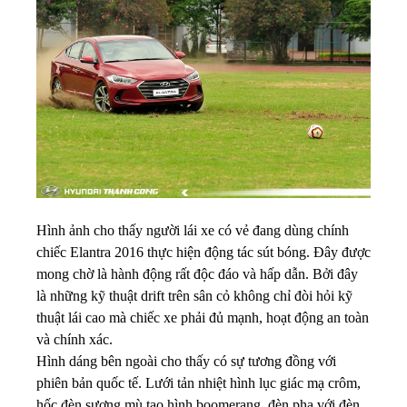
Hình ảnh cho thấy người lái xe có vẻ đang dùng chính
chiếc Elantra 2016 thực hiện động tác sút bóng. Đây được
mong chờ là hành động rất độc đáo và hấp dẫn. Bởi đây
là những kỹ thuật drift trên sân cỏ không chỉ đòi hỏi kỹ
thuật lái cao mà chiếc xe phải đủ mạnh, hoạt động an toàn
và chính xác.
Hình dáng bên ngoài cho thấy có sự tương đồng với
phiên bản quốc tế. Lưới tản nhiệt hình lục giác mạ crôm,
hốc đèn sương mù tạo hình boomerang, đèn pha với đèn