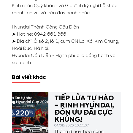
Kính chúc Quý khách và Gia đình kỳ nghỉ Lễ khỏe
mạnh, an vui và tràn đầy hạnh phúc!
------------------
Hyundai Thành Công Cầu Diễn
➤ Hotline:
0942 661 366
➤ Địa chỉ: Ô số 2, lô 1, cụm CN Lai Xá, Kim Chung,
Hoài Đức, Hà Nội.
Hyundai Cầu Diễn - Hạnh phúc là đồng hành và
sát cánh
Bài viết khác
TIẾP LỬA TỰ HÀO
– RINH HYUNDAI,
ĐÓN ƯU ĐÃI CỰC
KHỦNG!
04/08/2026 10:55:07
Tháng 8 này, hòa cùng