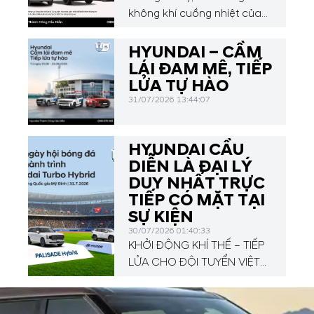
không khí cuồng nhiệt của
Hyundai Asean Cup 2026,
Hyundai Thành Công Cầu
HYUNDAI – CẦM
Diễn mang đến chương
LÁI ĐAM MÊ, TIẾP
trình ưu đãi hấp dẫn dành
LỬA TỰ HÀO
cho Quý khách hàng.
31/07/2026 13:44:07
HYUNDAI CẦU
DIỄN LÀ ĐẠI LÝ
DUY NHẤT TRỰC
TIẾP CÓ MẶT TẠI
SỰ KIỆN
30/07/2026 01:40:33
KHỞI ĐỘNG KHÍ THẾ – TIẾP
LỬA CHO ĐỘI TUYỂN VIỆT
NAM TẠI HYUNDAI CUP
2026!