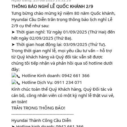
Ngày đăng: 25/08/2025 10:32:18
THÔNG BÁO NGHỈ LỄ QUỐC KHÁNH 2/9
Tưng bừng chào mừng kỷ niệm 80 năm Quốc khánh,
Hyundai Cầu Diễn trân trọng thông báo lịch nghỉ Lễ
2/9 cụ thể như sau:
➤
Thời gian nghỉ: Từ ngày 01/09/2025 (Thứ Hai) đến
hết ngày 02/09/2025 (Thứ Ba).
➤ Thời gian hoạt động lại: 03/09/2025 (Thứ Tư).
Trong thời gian nghỉ lễ, mọi yêu cầu tư vấn – hỗ trợ
từ Quý khách hàng và Quý đối tác vẫn sẽ được
chúng tôi tiếp nhận và phản hồi qua số hotline dưới
đây:
Hotline Kinh doanh:
0942 661 366
Hotline Dịch Vụ:
0911 234 071
Kính chúc toàn thể Quý Khách hàng, Quý Đối tác và
cán bộ, công nhân viên có một kỳ nghỉ lễ thật vui vẻ,
an toàn!
TRÂN TRỌNG THÔNG BÁO!
--------------------------------------------
Hyundai Thành Công Cầu Diễn
➤ Hotline kinh doanh:
0942 661 366