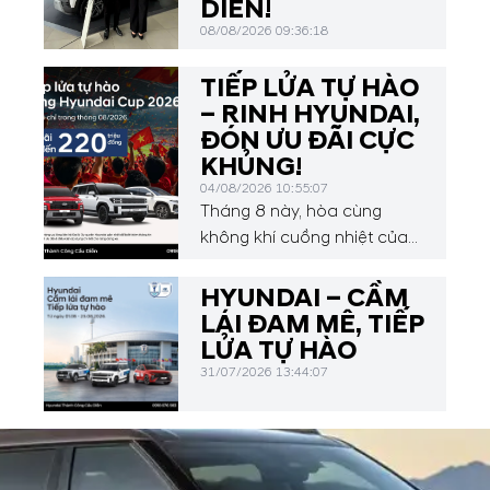
DIỄN!
08/08/2026 09:36:18
TIẾP LỬA TỰ HÀO
– RINH HYUNDAI,
ĐÓN ƯU ĐÃI CỰC
KHỦNG!
04/08/2026 10:55:07
Tháng 8 này, hòa cùng
không khí cuồng nhiệt của
Hyundai Asean Cup 2026,
Hyundai Thành Công Cầu
HYUNDAI – CẦM
Diễn mang đến chương
LÁI ĐAM MÊ, TIẾP
trình ưu đãi hấp dẫn dành
LỬA TỰ HÀO
cho Quý khách hàng.
31/07/2026 13:44:07