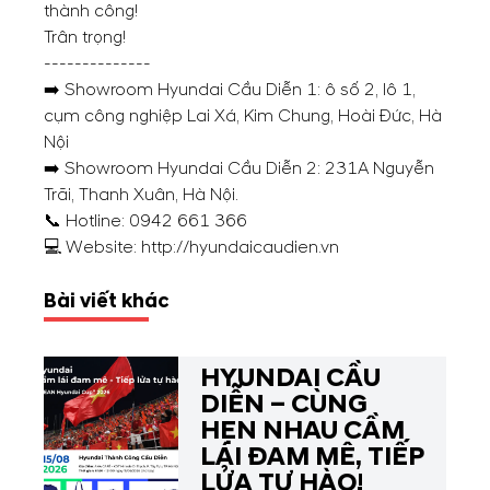
thành công!
Trân trọng!
--------------
➡️
Showroom Hyundai Cầu Diễn 1: ô số 2, lô 1,
cụm công nghiệp Lai Xá, Kim Chung, Hoài Đức, Hà
Nội
➡️
Showroom Hyundai Cầu Diễn 2: 231A Nguyễn
Trãi, Thanh Xuân, Hà Nội.
📞
Hotline:
0942 661 366
💻
Website:
http://hyundaicaudien.vn
Bài viết khác
HYUNDAI CẦU
DIỄN – CÙNG
HẸN NHAU CẦM
LÁI ĐAM MÊ, TIẾP
LỬA TỰ HÀO!