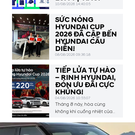
10/08/2026 14:40:05
SỨC NÓNG
HYUNDAI CUP
2026 ĐÃ CẬP BẾN
HYUNDAI CẦU
DIỄN!
08/08/2026 09:36:18
TIẾP LỬA TỰ HÀO
– RINH HYUNDAI,
ĐÓN ƯU ĐÃI CỰC
KHỦNG!
04/08/2026 10:55:07
Tháng 8 này, hòa cùng
không khí cuồng nhiệt của
Hyundai Asean Cup 2026,
Hyundai Thành Công Cầu
Diễn mang đến chương