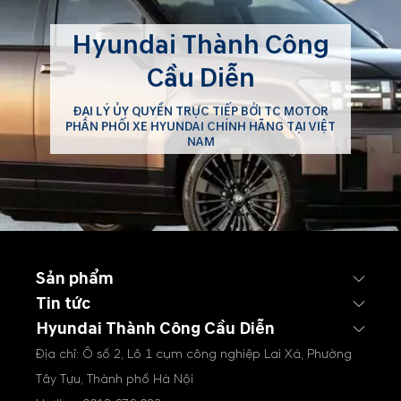
trình ưu đãi hấp dẫn dành
cho Quý khách hàng.
Hyundai Thành Công
Cầu Diễn
ĐẠI LÝ ỦY QUYỀN TRỰC TIẾP BỞI TC MOTOR
PHÂN PHỐI XE HYUNDAI CHÍNH HÃNG TẠI VIỆT
NAM
Sản phẩm
Tin tức
Hyundai Thành Công Cầu Diễn
Địa chỉ: Ô số 2, Lô 1 cụm công nghiệp Lai Xá, Phường
Tây Tựu, Thành phố Hà Nội