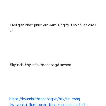
Thời gian khắc phục dự kiến: 0,7 giờ/ 1 kỹ thuật viên/
xe
#hyundai#hyundaithanhcong#tucson
https://hyundai.thanhcong.vn/htv/tin-cong-
ty/hyundai-thanh-cong-trien-khai-chuong-trinh-