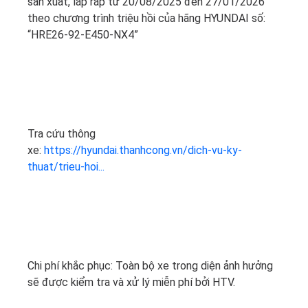
sản xuất, lắp ráp từ 20/08/2025 đến 27/01/2026
theo chương trình triệu hồi của hãng HYUNDAI số:
“HRE26-92-E450-NX4”
Tra cứu thông
xe:
https://hyundai.thanhcong.vn/dich-vu-ky-
thuat/trieu-hoi...
Chi phí khắc phục: Toàn bộ xe trong diện ảnh hưởng
sẽ được kiểm tra và xử lý miễn phí bởi HTV.