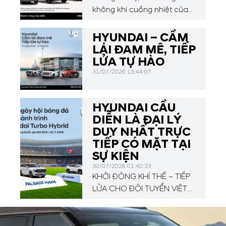
không khí cuồng nhiệt của
Hyundai Asean Cup 2026,
Hyundai Thành Công Cầu
HYUNDAI – CẦM
Diễn mang đến chương
LÁI ĐAM MÊ, TIẾP
trình ưu đãi hấp dẫn dành
LỬA TỰ HÀO
cho Quý khách hàng.
31/07/2026 13:44:07
HYUNDAI CẦU
DIỄN LÀ ĐẠI LÝ
DUY NHẤT TRỰC
TIẾP CÓ MẶT TẠI
SỰ KIỆN
30/07/2026 01:40:33
KHỞI ĐỘNG KHÍ THẾ – TIẾP
LỬA CHO ĐỘI TUYỂN VIỆT
NAM TẠI HYUNDAI CUP
2026!