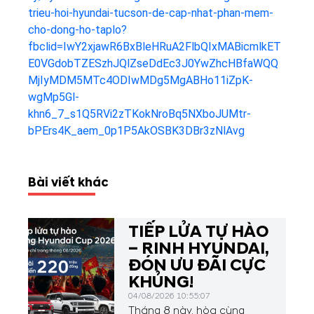
trieu-hoi-hyundai-tucson-de-cap-nhat-phan-mem-
cho-dong-ho-taplo?
fbclid=IwY2xjawR6BxBleHRuA2FlbQIxMABicmlkET
E0VGdobTZESzhJQlZseDdEc3J0YwZhcHBfaWQQ
MjIyMDM5MTc4ODIwMDg5MgABHo11iZpK-
wgMp5Gl-
khn6_7_s1Q5RVi2zTKokNroBq5NXboJUMtr-
bPErs4K_aem_0p1P5AkOSBK3DBr3zNlAvg
Bài viết khác
TIẾP LỬA TỰ HÀO
– RINH HYUNDAI,
ĐÓN ƯU ĐÃI CỰC
KHỦNG!
04/08/2026 10:55:07
Tháng 8 này, hòa cùng