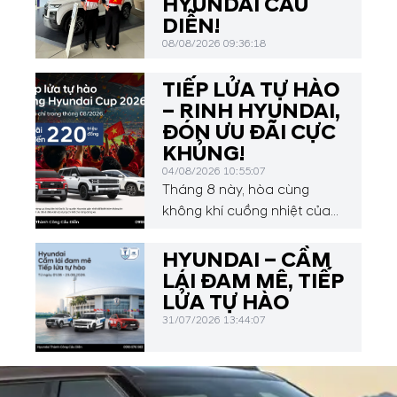
HYUNDAI CẦU
DIỄN!
08/08/2026 09:36:18
TIẾP LỬA TỰ HÀO
– RINH HYUNDAI,
ĐÓN ƯU ĐÃI CỰC
KHỦNG!
04/08/2026 10:55:07
Tháng 8 này, hòa cùng
không khí cuồng nhiệt của
Hyundai Asean Cup 2026,
Hyundai Thành Công Cầu
HYUNDAI – CẦM
Diễn mang đến chương
LÁI ĐAM MÊ, TIẾP
trình ưu đãi hấp dẫn dành
LỬA TỰ HÀO
cho Quý khách hàng.
31/07/2026 13:44:07