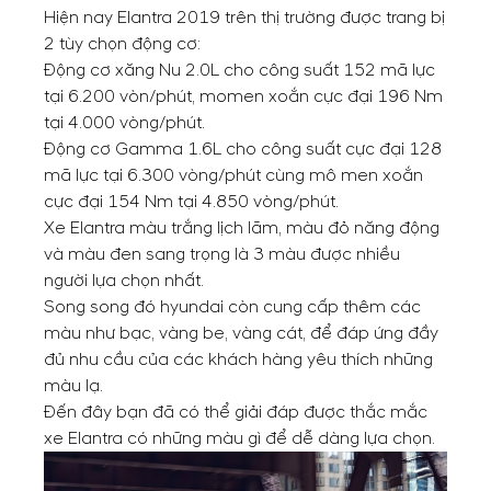
Hiện nay Elantra 2019 trên thị trường được trang bị
2 tùy chọn động cơ:
Động cơ xăng Nu 2.0L cho công suất 152 mã lực
tại 6.200 vòn/phút, momen xoắn cực đại 196 Nm
tại 4.000 vòng/phút.
Động cơ Gamma 1.6L cho công suất cực đại 128
mã lực tại 6.300 vòng/phút cùng mô men xoắn
cực đại 154 Nm tại 4.850 vòng/phút.
Xe Elantra màu trắng lịch lãm, màu đỏ năng động
và màu đen sang trọng là 3 màu được nhiều
người lựa chọn nhất.
Song song đó hyundai còn cung cấp thêm các
màu như bạc, vàng be, vàng cát, để đáp ứng đầy
đủ nhu cầu của các khách hàng yêu thích những
màu lạ.
Đến đây bạn đã có thể giải đáp được thắc mắc
xe Elantra có những màu gì để dễ dàng lựa chọn.