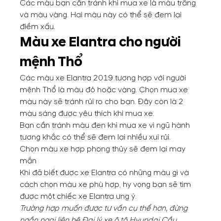
Các màu bạn cần tránh khi mua xe là màu trắng
và màu vàng. Hai màu này có thể sẽ đem lại
điềm xấu.
Màu xe Elantra cho người
mệnh Thổ
Các màu xe Elantra 2019 tương hợp với người
mệnh Thổ là màu đỏ hoặc vàng. Chọn mua xe
màu này sẽ tránh rủi ro cho bạn. Đây còn là 2
màu sáng được yêu thích khi mua xe.
Bạn cần tránh màu đen khi mua xe vì ngũ hành
tương khắc có thể sẽ đem lại nhiều xui rủi.
Chọn màu xe hợp phong thủy sẽ đem lại may
mắn
Khi đã biết được xe Elantra có những màu gì và
cách chọn màu xe phù hợp, hy vọng bạn sẽ tìm
được một chiếc xe Elantra ưng ý.
Trường hợp muốn được tư vấn cụ thể hơn, đừng
ngần ngại liên hệ Đại lý xe ô tô Hyundai Cầu