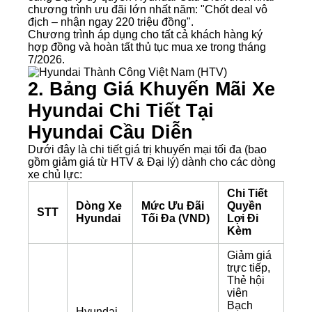
chương trình ưu đãi lớn nhất năm:
"Chốt deal vô
địch – nhận ngay 220 triệu đồng"
.
Chương trình áp dụng cho tất cả khách hàng ký
hợp đồng và hoàn tất thủ tục mua xe trong tháng
7/2026.
2. Bảng Giá Khuyến Mãi Xe
Hyundai Chi Tiết Tại
Hyundai Cầu Diễn
Dưới đây là chi tiết giá trị khuyến mại tối đa (bao
gồm giảm giá từ HTV & Đại lý) dành cho các dòng
xe chủ lực:
Chi Tiết
Dòng Xe
Mức Ưu Đãi
Quyền
STT
Hyundai
Tối Đa (VND)
Lợi Đi
Kèm
Giảm giá
trực tiếp,
Thẻ hội
viên
Bạch
Hyundai