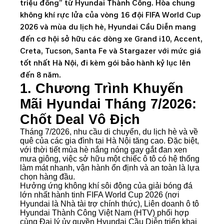
triệu đồng”
từ Hyundai Thành Công. Hòa chung
không khí rực lửa của vòng 16 đội FIFA World Cup
2026 và mùa du lịch hè,
Hyundai Cầu Diễn
mang
đến cơ hội sở hữu các dòng xe Grand i10, Accent,
Creta, Tucson, Santa Fe và Stargazer với mức giá
tốt nhất Hà Nội, đi kèm gói bảo hành kỷ lục lên
đến 8 năm.
1. Chương Trình Khuyến
Mãi Hyundai Tháng 7/2026:
Chốt Deal Vô Địch
Tháng 7/2026, nhu cầu di chuyển, du lịch hè và về
quê của các gia đình tại Hà Nội tăng cao. Đặc biệt,
với thời tiết mùa hè nắng nóng gay gắt đan xen
mưa giông, việc sở hữu một chiếc ô tô có hệ thống
làm mát nhanh, vận hành ổn định và an toàn là lựa
chọn hàng đầu.
Hưởng ứng không khí sôi động của giải bóng đá
lớn nhất hành tinh
FIFA World Cup 2026
(nơi
Hyundai là Nhà tài trợ chính thức), Liên doanh ô tô
Hyundai Thành Công Việt Nam (HTV) phối hợp
cùng
Đại lý ủy quyền Hyundai Cầu Diễn
triển khai