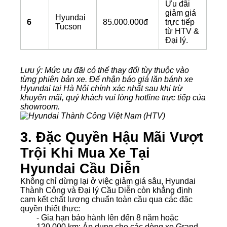
Ưu đãi
giảm giá
Hyundai
6
85.000.000đ
trực tiếp
Tucson
từ HTV &
Đại lý.
Lưu ý: Mức ưu đãi có thể thay đổi tùy thuộc vào
từng phiên bản xe. Để nhận
báo giá lăn bánh xe
Hyundai tại Hà Nội
chính xác nhất sau khi trừ
khuyến mãi, quý khách vui lòng hotline trực tiếp của
showroom.
3. Đặc Quyền Hậu Mãi Vượt
Trội Khi Mua Xe Tại
Hyundai Cầu Diễn
Không chỉ dừng lại ở việc giảm giá sâu, Hyundai
Thành Công và Đại lý Cầu Diễn còn khẳng định
cam kết chất lượng chuẩn toàn cầu qua các đặc
quyền thiết thực:
- Gia hạn bảo hành lên đến 8 năm hoặc
120.000 km:
Áp dụng cho các dòng xe Grand