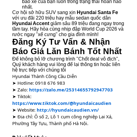
bảo xe của bạn luôn trong trạng thái hoàn hảo
nhất.
Cơ hội sở hữu SUV sang xịn
Hyundai Santa Fe
với ưu đãi 220 triệu hay mẫu sedan quốc dân
Hyundai Accent
giảm sâu 89 triệu đang ngay trong
tầm tay. Hãy hòa cùng nhịp đập World Cup 2026 và
rước ngay "xế cưng" cho gia đình mình!
Đăng Ký Tư Vấn & Nhận
Báo Giá Lăn Bánh Tốt Nhất
Để không bỏ lỡ chương trình
"Chốt deal vô địch"
,
Quý khách hàng vui lòng để lại thông tin hoặc liên
hệ trực tiếp với chúng tôi
Hyundai Thành Công Cầu Diễn
➤ Hotline:
0918 676 983
➤ Zalo:
https://zalo.me/25314655792947703
➤ Tiktok:
https://www.tiktok.com/@hyundaicaudien
➤ Website:
http://hyundaicaudien.vn/
➤ Địa chỉ: Ô số 2, Lô 1 cụm công nghiệp Lai Xá,
Phường Tây Tựu, Thành phố Hà Nội.