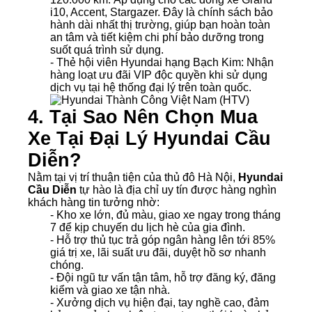
i10, Accent, Stargazer. Đây là chính sách bảo
hành dài nhất thị trường, giúp bạn hoàn toàn
an tâm và tiết kiệm chi phí bảo dưỡng trong
suốt quá trình sử dụng.
- Thẻ hội viên Hyundai hạng Bạch Kim:
Nhận
hàng loạt ưu đãi VIP độc quyền khi sử dụng
dịch vụ tại hệ thống đại lý trên toàn quốc.
4. Tại Sao Nên Chọn Mua
Xe Tại Đại Lý Hyundai Cầu
Diễn?
Nằm tại vị trí thuận tiện của thủ đô Hà Nội,
Hyundai
Cầu Diễn
tự hào là địa chỉ uy tín được hàng nghìn
khách hàng tin tưởng nhờ:
- Kho xe lớn, đủ màu, giao xe ngay trong tháng
7 để kịp chuyến du lịch hè của gia đình.
- Hỗ trợ thủ tục trả góp ngân hàng lên tới 85%
giá trị xe, lãi suất ưu đãi, duyệt hồ sơ nhanh
chóng.
- Đội ngũ tư vấn tận tâm, hỗ trợ đăng ký, đăng
kiểm và giao xe tận nhà.
- Xưởng dịch vụ hiện đại, tay nghề cao, đảm