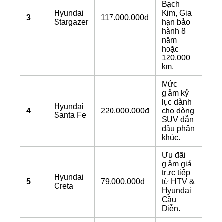
Bạch
Hyundai
Kim,
Gia
3
117.000.000đ
Stargazer
hạn bảo
hành 8
năm
hoặc
120.000
km.
Mức
giảm kỷ
lục dành
Hyundai
4
220.000.000đ
cho dòng
Santa Fe
SUV dẫn
đầu phân
khúc.
Ưu đãi
giảm giá
trực tiếp
Hyundai
5
79.000.000đ
từ HTV &
Creta
Hyundai
Cầu
Diễn.