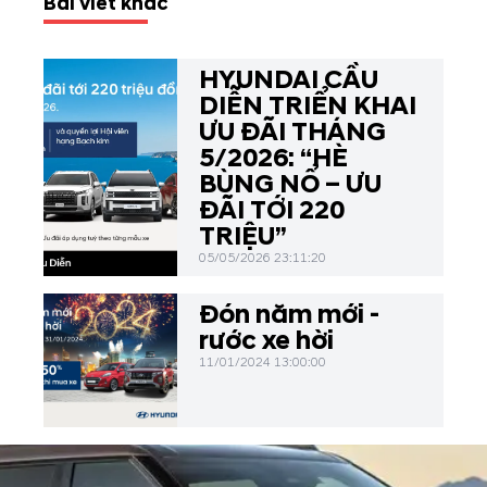
Bài viết khác
HYUNDAI CẦU
DIỄN TRIỂN KHAI
ƯU ĐÃI THÁNG
5/2026: “HÈ
BÙNG NỔ – ƯU
ĐÃI TỚI 220
TRIỆU”
05/05/2026 23:11:20
Đón năm mới -
rước xe hời
11/01/2024 13:00:00