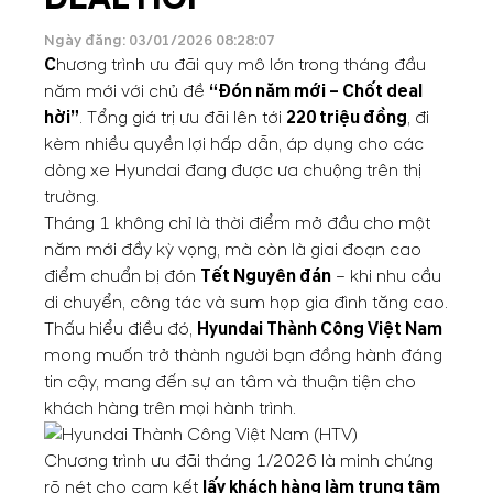
Ngày đăng: 03/01/2026 08:28:07
C
hương trình ưu đãi quy mô lớn trong tháng đầu
năm mới với chủ đề
“Đón năm mới – Chốt deal
hời”
. Tổng giá trị ưu đãi lên tới
220 triệu đồng
, đi
kèm nhiều quyền lợi hấp dẫn, áp dụng cho các
dòng xe Hyundai đang được ưa chuộng trên thị
trường.
Tháng 1 không chỉ là thời điểm mở đầu cho một
năm mới đầy kỳ vọng, mà còn là giai đoạn cao
điểm chuẩn bị đón
Tết Nguyên đán
– khi nhu cầu
di chuyển, công tác và sum họp gia đình tăng cao.
Thấu hiểu điều đó,
Hyundai Thành Công Việt Nam
mong muốn trở thành người bạn đồng hành đáng
tin cậy, mang đến sự an tâm và thuận tiện cho
khách hàng trên mọi hành trình.
Chương trình ưu đãi tháng 1/2026 là minh chứng
rõ nét cho cam kết
lấy khách hàng làm trung tâm