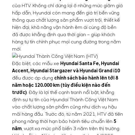
của HTV. Không chỉ dừng lại ở những mức giảm giá
hấp dẫn, Hyundai còn mang đến giá trị bền vững
thông qua chất lượng sản phẩm vượt trội, thiết kế
hiện đại, khả năng vận hành êm ái cùng độ bền
đã được khẳng định qua thời gian – giúp khách
hàng tự tin chinh phục mọi cung đường trong năm
mới.
Đặc biệt, các mẫu xe
Hyundai Santa Fe, Hyundai
Accent, Hyundai Stargazer và Hyundai Grand i10
đều được áp dụng
chính sách bảo hành lên tới 8
năm hoặc 120.000 km (tùy điều kiện nào đến
trước)
. Đây là lợi thế cạnh tranh nổi bật, khẳng
định sự tự tin của Hyundai Thành Công Việt Nam
vào chất lượng sản phẩm cũng như dịch vụ hậu
mãi hàng đầu. Trước đó, từ năm 2021, HTV đã tiên
phong nâng thời hạn bảo hành tiêu chuẩn lên
5
năm
, vượt xa mức phổ biến 3 năm trên thị trường.