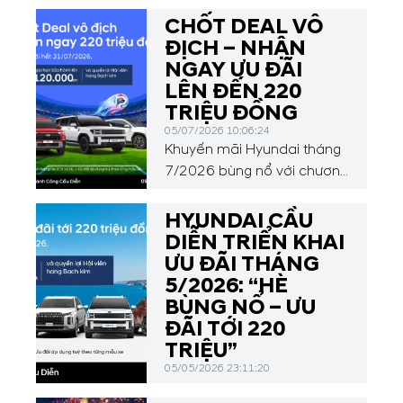
CHỐT DEAL VÔ
ĐỊCH – NHẬN
NGAY ƯU ĐÃI
LÊN ĐẾN 220
TRIỆU ĐỒNG
05/07/2026 10:06:24
Khuyến mãi Hyundai tháng
7/2026 bùng nổ với chương
trình “Chốt deal vô địch –
nhận ngay 220 triệu đồng”
HYUNDAI CẦU
từ Hyundai Thành Công.
DIỄN TRIỂN KHAI
Hòa chung không khí rực
ƯU ĐÃI THÁNG
lửa của vòng 16 đội FIFA
5/2026: “HÈ
World Cup 2026 và mùa
BÙNG NỔ – ƯU
du lịch hè, Hyundai Cầu
ĐÃI TỚI 220
Diễn mang đến cơ hội sở
TRIỆU”
hữu các dòng xe Grand i10,
05/05/2026 23:11:20
Accent, Creta, Tucson,...