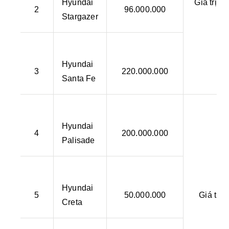
Hyundai
Giá trị 
2
96.000.000
Stargazer
g
Hyundai
3
220.000.000
Santa Fe
Hyundai
4
200.000.000
Palisade
Hyundai
5
50.000.000
Giá trị
Creta