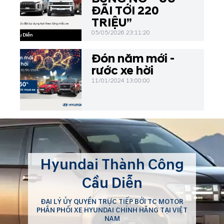
du lịch hè, Hyundai Cầu
ĐÃI TỚI 220
Diễn mang đến cơ hội sở
TRIỆU”
hữu các dòng xe Grand i10,
05/05/2026 23:11:20
Accent, Creta, Tucson,...
Đón năm mới -
rước xe hời
11/01/2024 13:00:00
Hyundai Thành Công
Cầu Diễn
ĐẠI LÝ ỦY QUYỀN TRỰC TIẾP BỞI TC MOTOR
PHÂN PHỐI XE HYUNDAI CHÍNH HÃNG TẠI VIỆT
NAM