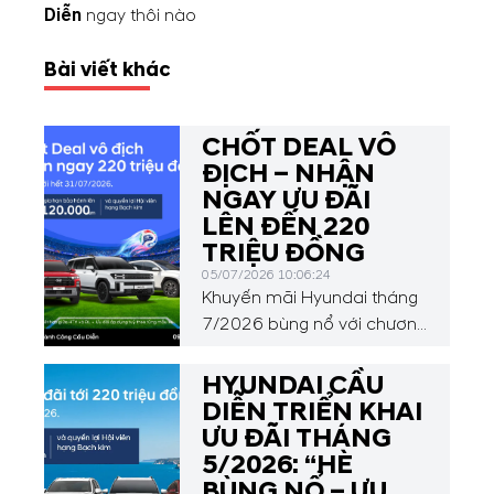
Diễn
ngay thôi nào
Bài viết khác
CHỐT DEAL VÔ
ĐỊCH – NHẬN
NGAY ƯU ĐÃI
LÊN ĐẾN 220
TRIỆU ĐỒNG
05/07/2026 10:06:24
Khuyến mãi Hyundai tháng
7/2026 bùng nổ với chương
trình “Chốt deal vô địch –
nhận ngay 220 triệu đồng”
HYUNDAI CẦU
từ Hyundai Thành Công.
DIỄN TRIỂN KHAI
Hòa chung không khí rực
ƯU ĐÃI THÁNG
lửa của vòng 16 đội FIFA
5/2026: “HÈ
World Cup 2026 và mùa
BÙNG NỔ – ƯU