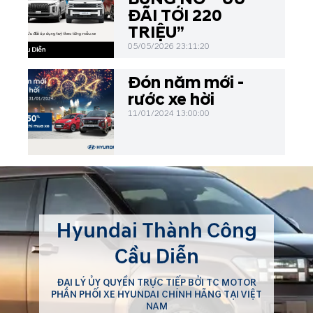
du lịch hè, Hyundai Cầu
ĐÃI TỚI 220
Diễn mang đến cơ hội sở
TRIỆU”
hữu các dòng xe Grand i10,
05/05/2026 23:11:20
Accent, Creta, Tucson,...
Đón năm mới -
rước xe hời
11/01/2024 13:00:00
Hyundai Thành Công
Cầu Diễn
ĐẠI LÝ ỦY QUYỀN TRỰC TIẾP BỞI TC MOTOR
PHÂN PHỐI XE HYUNDAI CHÍNH HÃNG TẠI VIỆT
NAM