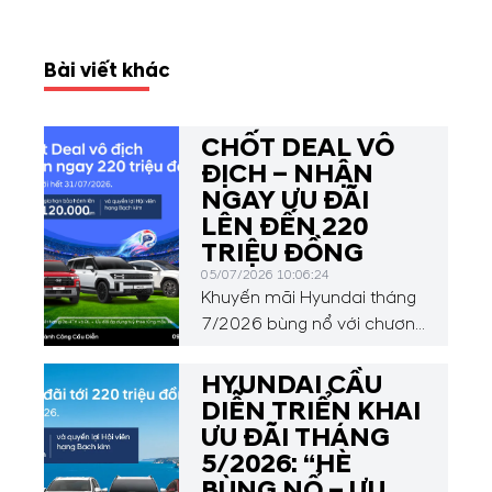
Bài viết khác
CHỐT DEAL VÔ
ĐỊCH – NHẬN
NGAY ƯU ĐÃI
LÊN ĐẾN 220
TRIỆU ĐỒNG
05/07/2026 10:06:24
Khuyến mãi Hyundai tháng
7/2026 bùng nổ với chương
trình “Chốt deal vô địch –
nhận ngay 220 triệu đồng”
HYUNDAI CẦU
từ Hyundai Thành Công.
DIỄN TRIỂN KHAI
Hòa chung không khí rực
ƯU ĐÃI THÁNG
lửa của vòng 16 đội FIFA
5/2026: “HÈ
World Cup 2026 và mùa
BÙNG NỔ – ƯU